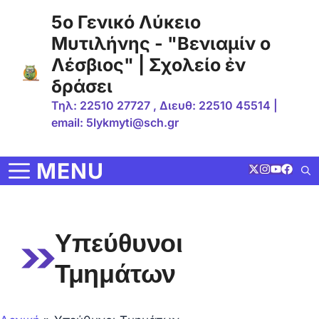
Μετάβαση
5ο Γενικό Λύκειο
σε
Μυτιλήνης - "Βενιαμίν ο
περιεχόμενο
Λέσβιος" | Σχολείο ἐν
δράσει
Τηλ: 22510 27727 , Διευθ: 22510 45514 |
email: 5lykmyti@sch.gr
MENU
Υπεύθυνοι
Τμημάτων