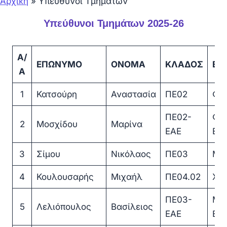
Αρχική
»
Υπεύθυνοι Τμημάτων
Υπεύθυνοι Τμημάτων 2025-26
Α/
ΕΠΩΝΥΜΟ
ΟΝΟΜΑ
ΚΛΑΔΟΣ
ΕΙ
Α
1
Κατσούρη
Αναστασία
ΠΕ02
Φι
ΠΕ02-
Φι
2
Μοσχίδου
Μαρίνα
ΕΑΕ
ΕΑ
3
Σίμου
Νικόλαος
ΠΕ03
Μα
4
Κουλουσαρής
Μιχαήλ
ΠΕ04.02
Χημ
ΠΕ03-
Μα
5
Λελιόπουλος
Βασίλειος
ΕΑΕ
ΕΑ