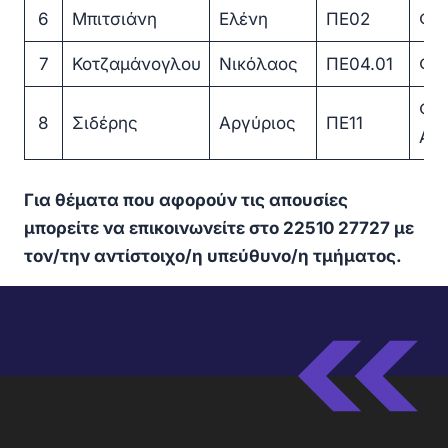
6
Μπιτσιάνη
Ελένη
ΠΕ02
Φι
7
Κοτζαμάνογλου
Νικόλαος
ΠΕ04.01
Φυ
Φυ
8
Σιδέρης
Αργύριος
ΠΕ11
Αγ
Για θέματα που αφορούν τις απουσίες
μπορείτε να επικοινωνείτε στο 22510 27727 με
τον/την αντίστοιχο/η υπεύθυνο/η τμήματος.