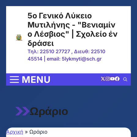
Μετάβαση
5ο Γενικό Λύκειο
σε
Μυτιλήνης - "Βενιαμίν
περιεχόμενο
ο Λέσβιος" | Σχολείο ἐν
δράσει
Τηλ: 22510 27727 , Διευθ: 22510
45514 | email: 5lykmyti@sch.gr
MENU
Ωράριο
Αρχική
»
Ωράριο