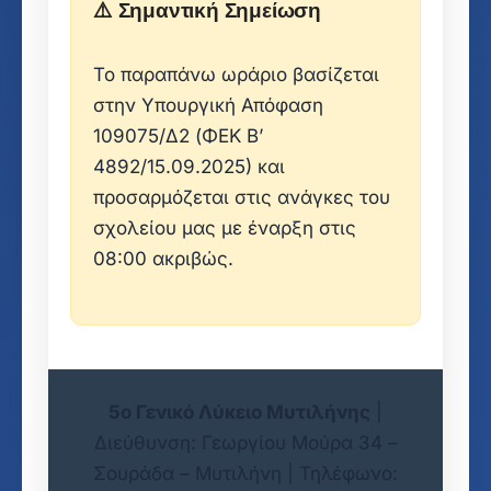
⚠️ Σημαντική Σημείωση
Το παραπάνω ωράριο βασίζεται
στην Υπουργική Απόφαση
109075/Δ2 (ΦΕΚ Β’
4892/15.09.2025) και
προσαρμόζεται στις ανάγκες του
σχολείου μας με έναρξη στις
08:00 ακριβώς.
5ο Γενικό Λύκειο Μυτιλήνης
|
Διεύθυνση: Γεωργίου Μούρα 34 –
Σουράδα – Μυτιλήνη | Τηλέφωνο: