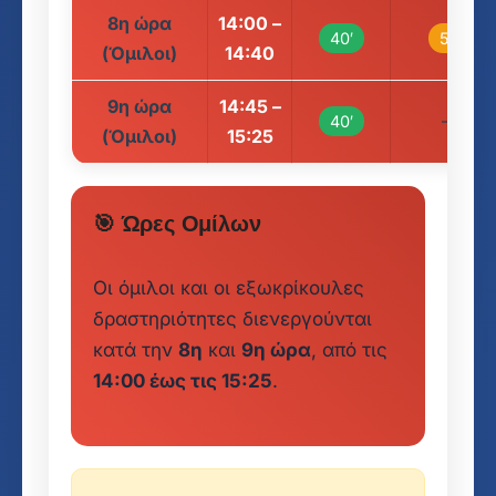
8η ώρα
14:00 –
40′
5′
(Όμιλοι)
14:40
9η ώρα
14:45 –
–
40′
(Όμιλοι)
15:25
🎯 Ώρες Ομίλων
Οι όμιλοι και οι εξωκρίκουλες
δραστηριότητες διενεργούνται
κατά την
8η
και
9η ώρα
, από τις
14:00 έως τις 15:25
.