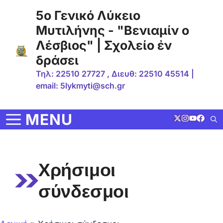
Μετάβαση
5ο Γενικό Λύκειο
σε
Μυτιλήνης - "Βενιαμίν ο
περιεχόμενο
Λέσβιος" | Σχολείο ἐν
δράσει
Τηλ: 22510 27727 , Διευθ: 22510 45514 |
email: 5lykmyti@sch.gr
MENU
Χρήσιμοι
σύνδεσμοι