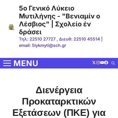
Μετάβαση
5ο Γενικό Λύκειο
σε
Μυτιλήνης - "Βενιαμίν ο
περιεχόμενο
Λέσβιος" | Σχολείο ἐν
δράσει
Τηλ: 22510 27727 , Διευθ: 22510 45514 |
email: 5lykmyti@sch.gr
MENU
Διενέργεια
Προκαταρκτικών
Εξετάσεων (ΠΚΕ) για