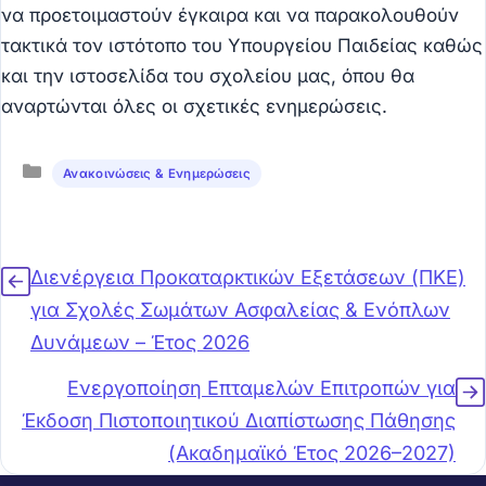
να προετοιμαστούν έγκαιρα και να παρακολουθούν
τακτικά τον ιστότοπο του Υπουργείου Παιδείας καθώς
και την ιστοσελίδα του σχολείου μας, όπου θα
αναρτώνται όλες οι σχετικές ενημερώσεις.
Κατηγορίες
Ανακοινώσεις & Ενημερώσεις
Διενέργεια Προκαταρκτικών Εξετάσεων (ΠΚΕ)
για Σχολές Σωμάτων Ασφαλείας & Ενόπλων
Δυνάμεων – Έτος 2026
Ενεργοποίηση Επταμελών Επιτροπών για
Έκδοση Πιστοποιητικού Διαπίστωσης Πάθησης
(Ακαδημαϊκό Έτος 2026–2027)