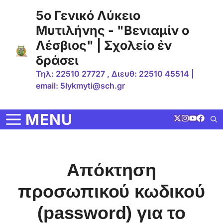
Μετάβαση
5ο Γενικό Λύκειο
σε
Μυτιλήνης - "Βενιαμίν ο
περιεχόμενο
Λέσβιος" | Σχολείο ἐν
δράσει
Τηλ: 22510 27727 , Διευθ: 22510 45514 |
email: 5lykmyti@sch.gr
MENU
Απόκτηση
προσωπικού κωδικού
(password) για το