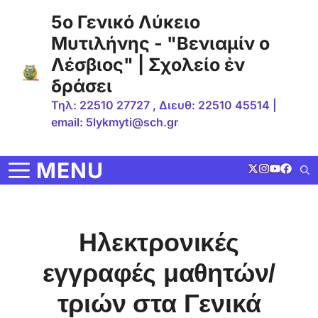
Μετάβαση
5ο Γενικό Λύκειο
σε
Μυτιλήνης - "Βενιαμίν ο
περιεχόμενο
Λέσβιος" | Σχολείο ἐν
δράσει
Τηλ: 22510 27727 , Διευθ: 22510 45514 |
email: 5lykmyti@sch.gr
MENU
Ηλεκτρονικές
εγγραφές μαθητών/
τριών στα Γενικά