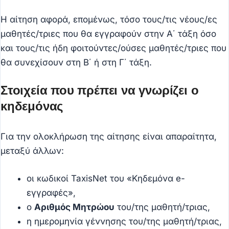
Η αίτηση αφορά, επομένως, τόσο τους/τις νέους/ες
μαθητές/τριες που θα εγγραφούν στην Α΄ τάξη όσο
και τους/τις ήδη φοιτούντες/ούσες μαθητές/τριες που
θα συνεχίσουν στη Β΄ ή στη Γ΄ τάξη.
Στοιχεία που πρέπει να γνωρίζει ο
κηδεμόνας
Για την ολοκλήρωση της αίτησης είναι απαραίτητα,
μεταξύ άλλων:
οι κωδικοί TaxisNet του «Κηδεμόνα e-
εγγραφές»,
ο
Αριθμός Μητρώου
του/της μαθητή/τριας,
η ημερομηνία γέννησης του/της μαθητή/τριας,