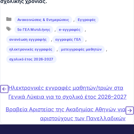
σχολικής χρονιάς.
Κατηγορίες
,
Ανακοινώσεις & Ενημερώσεις
Εγγραφές
Ετικέτες
,
,
5ο ΓΕΛ Μυτιλήνης
e-εγγραφές
,
,
ανανέωση εγγραφής
εγγραφές ΓΕΛ
,
,
ηλεκτρονικές εγγραφές
μετεγγραφές μαθητών
σχολικό έτος 2026-2027
Ηλεκτρονικές εγγραφές μαθητών/τριών στα
Γενικά Λύκεια για το σχολικό έτος 2026–2027
Βραβεία Αριστείας της Ακαδημίας Αθηνών για
αριστούχους των Πανελλαδικών