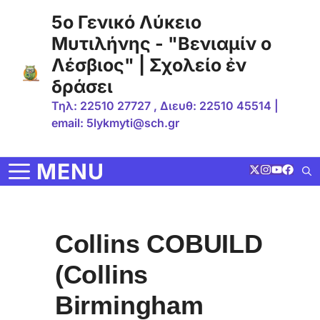
Μετάβαση
5ο Γενικό Λύκειο
σε
Μυτιλήνης - "Βενιαμίν ο
περιεχόμενο
Λέσβιος" | Σχολείο ἐν
δράσει
Τηλ: 22510 27727 , Διευθ: 22510 45514 |
email: 5lykmyti@sch.gr
MENU
Collins COBUILD
(Collins
Birmingham