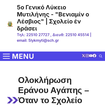
Μετάβαση
5ο Γενικό Λύκειο
σε
Μυτιλήνης - "Βενιαμίν ο
περιεχόμενο
Λέσβιος" | Σχολείο ἐν
δράσει
Τηλ: 22510 27727 , Διευθ: 22510 45514 |
email: 5lykmyti@sch.gr
MENU
Ολοκλήρωση
Εράνου Αγάπης –
Όταν το Σχολείο