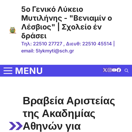
Μετάβαση
5ο Γενικό Λύκειο
σε
Μυτιλήνης - "Βενιαμίν ο
περιεχόμενο
Λέσβιος" | Σχολείο ἐν
δράσει
Τηλ: 22510 27727 , Διευθ: 22510 45514 |
email: 5lykmyti@sch.gr
MENU
Βραβεία Αριστείας
της Ακαδημίας
Αθηνών για