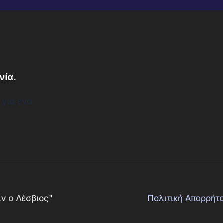
νία.
 για ένα
ν ο Λέσβιος"
Πολιτική Απορρήτ