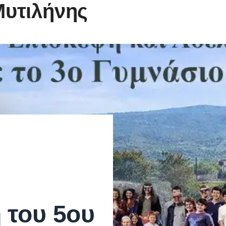
Μυτιλήνης
 του 5ου