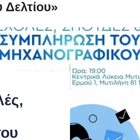
 Δελτίου»
λές,
του