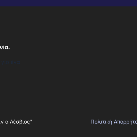
νία.
 για ένα
ν ο Λέσβιος"
Πολιτική Απορρήτ