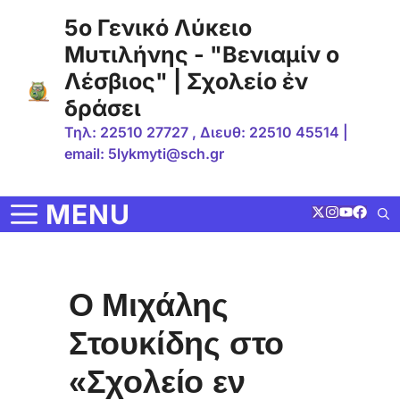
Μετάβαση
5ο Γενικό Λύκειο
σε
Μυτιλήνης - "Βενιαμίν ο
περιεχόμενο
Λέσβιος" | Σχολείο ἐν
δράσει
Τηλ: 22510 27727 , Διευθ: 22510 45514 |
email: 5lykmyti@sch.gr
MENU
Ο Μιχάλης
Στουκίδης στο
«Σχολείο εν