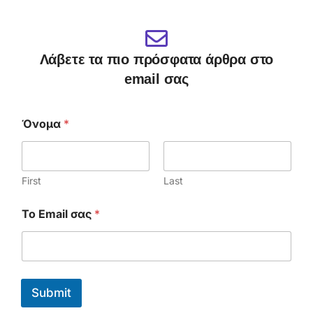
Λάβετε τα πιο πρόσφατα άρθρα στο
email σας
Όνομα
*
First
Last
E
Το Email σας
*
m
a
i
l
Ό
ν
Submit
ο
μ