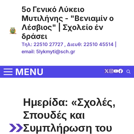
Μετάβαση
5ο Γενικό Λύκειο
σε
Μυτιλήνης - "Βενιαμίν ο
περιεχόμενο
Λέσβιος" | Σχολείο ἐν
δράσει
Τηλ: 22510 27727 , Διευθ: 22510 45514 |
email: 5lykmyti@sch.gr
MENU
Ημερίδα: «Σχολές,
Σπουδές και
Συμπλήρωση του