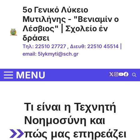
Μετάβαση
5ο Γενικό Λύκειο
σε
Μυτιλήνης - "Βενιαμίν ο
περιεχόμενο
Λέσβιος" | Σχολείο ἐν
δράσει
Τηλ: 22510 27727 , Διευθ: 22510 45514 |
email: 5lykmyti@sch.gr
MENU
Τι είναι η Τεχνητή
Νοημοσύνη και
πώς μας επηρεάζει