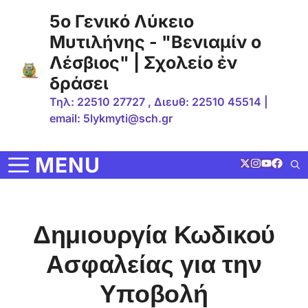
Μετάβαση
5ο Γενικό Λύκειο
σε
Μυτιλήνης - "Βενιαμίν ο
περιεχόμενο
Λέσβιος" | Σχολείο ἐν
δράσει
Τηλ: 22510 27727 , Διευθ: 22510 45514 |
email: 5lykmyti@sch.gr
MENU
Δημιουργία Κωδικού
Ασφαλείας για την
Υποβολή