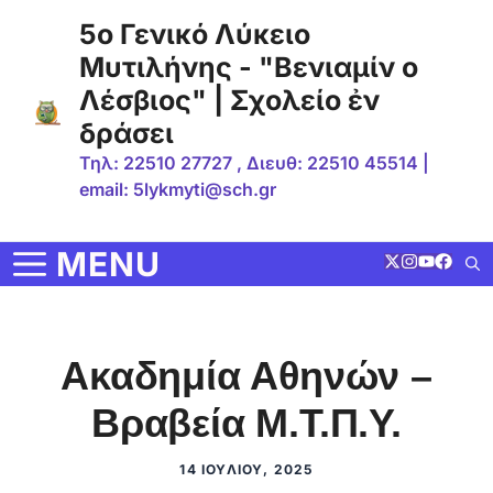
Μετάβαση
5ο Γενικό Λύκειο
σε
Μυτιλήνης - "Βενιαμίν ο
περιεχόμενο
Λέσβιος" | Σχολείο ἐν
δράσει
Τηλ: 22510 27727 , Διευθ: 22510 45514 |
email: 5lykmyti@sch.gr
MENU
Ακαδημία Αθηνών –
Βραβεία Μ.Τ.Π.Υ.
14 ΙΟΥΛΊΟΥ, 2025