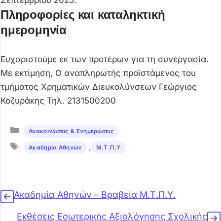
Πληροφορίες και καταληκτική
ημερομηνία
Ευχαριστούμε εκ των προτέρων για τη συνεργασία.
Με εκτίμηση, Ο αναπληρωτής προϊστάμενος του
τμήματος Χρηματικών Διευκολύνσεων Γεώργιος
Κοζυράκης Τηλ. 2131500200
Κατηγορίες
Ανακοινώσεις & Ενημερώσεις
Ετικέτες
,
Ακαδημία Αθηνών
Μ.Τ.Π.Υ
Ακαδημία Αθηνών – Βραβεία Μ.Τ.Π.Υ.
Εκθέσεις Εσωτερικής Αξιολόγησης Σχολικής